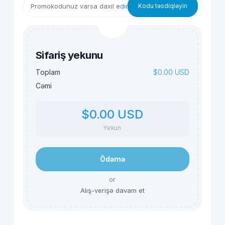
Kodu təsdiqləyin
Sifariş yekunu
$0.00 USD
Toplam
Cəmi
$0.00 USD
Yekun
Ödəmə
or
Alış-verişə davam et