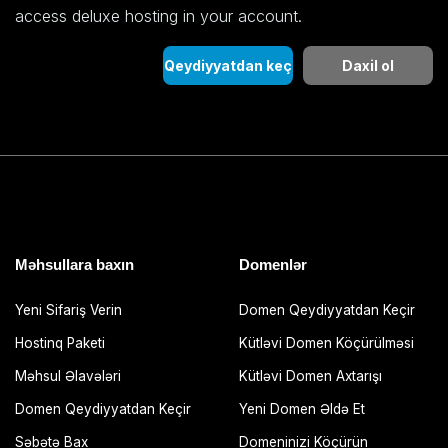
access deluxe hosting in your account.
Qeydiyyatdan keç
Daxil ol
Məhsullara baxın
Domenlər
Yeni Sifariş Verin
Domen Qeydiyyatdan Keçir
Hostinq Paketi
Kütləvi Domen Köçürülməsi
Məhsul Əlavələri
Kütləvi Domen Axtarışı
Domen Qeydiyyatdan Keçir
Yeni Domen Əldə Et
Səbətə Bax
Domeninizi Köçürün