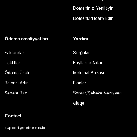
Domeninizi Yeniləyin
Domenləri Idarə Edin
Ödəmə əməliyyatları
Yardım
Fakturalar
Sorğular
Təkliflər
Fayllarda Axtar
Ödəmə Üsulu
Məlumat Bazası
Balansı Artır
Elanlar
Səbətə Bax
Server/Şəbəkə Vəziyyəti
Əlaqə
Contact
support@netnexus.io