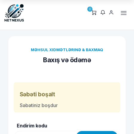
0
MƏHSUL XIDMƏTLƏRINƏ & BAXMAQ
Baxış və ödəmə
Səbəti boşalt
Səbətiniz boşdur
Endirim kodu