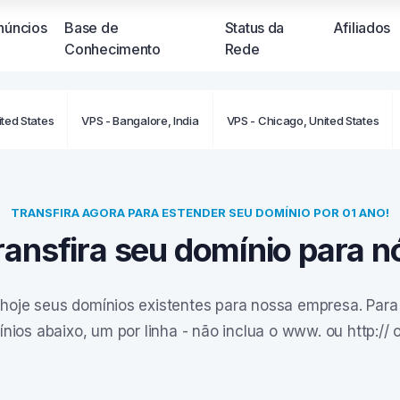
núncios
Base de
Status da
Afiliados
Conhecimento
Rede
ited States
VPS - Bangalore, India
VPS - Chicago, United States
Você nã
neste 
TRANSFIRA AGORA PARA ESTENDER SEU DOMÍNIO POR 01 ANO!
ransfira seu domínio para n
 hoje seus domínios existentes para nossa empresa. Par
ínios abaixo, um por linha - não inclua o www. ou http:// o