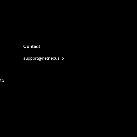
Contact
support@netnexus.io
to