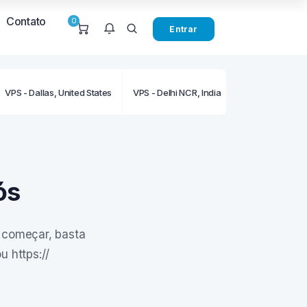
Contato
0
Entrar
VPS - Dallas, United States
VPS - Delhi NCR, India
VPS - Frankfurt
o tem notificações
momento.
ós
a começar, basta
u https://