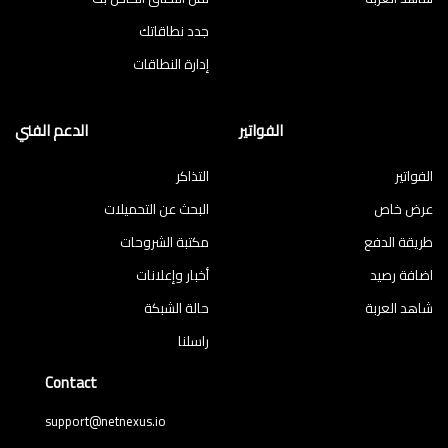
جدد نطاقاتك
إدارة النطاقات
الفواتير
الدعم الفني
الفواتير
التذاكر
عرض خاص
البحث عن التحميلات
طريقة الدفع
مكتبة الشروحات
اضافة رصيد
أخبار وإعلانات
شاهد العربة
حالة الشبكة
راسلنا
Contact
support@netnexus.io