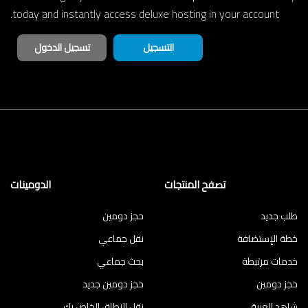
today and instantly access deluxe hosting in your account.
التسجيل
تسجيل الدخول
تصفح المنتجات
الدومينات
طلب جديد
حجز دومين
خطة الإستضافة
نقل جماعي
خدمات مرتبطة
بحث جماعي
حجز دومين
حجز دومين جديد
شاهد العربة
نقل النطاق الخاص بك