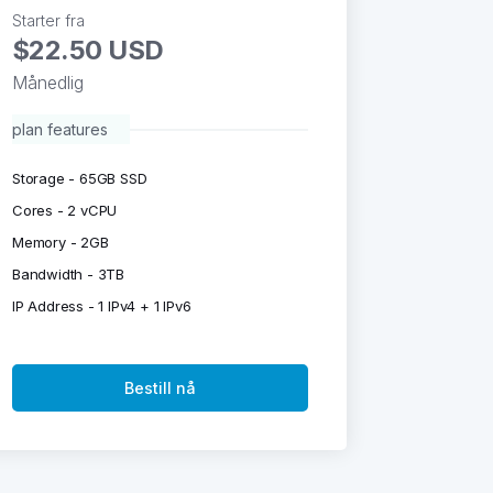
Starter fra
$22.50 USD
Månedlig
plan features
Storage - 65GB SSD
Cores - 2 vCPU
Memory - 2GB
Bandwidth - 3TB
IP Address - 1 IPv4 + 1 IPv6
Bestill nå