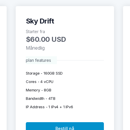
Sky Drift
Starter fra
$60.00 USD
Månedlig
plan features
Storage - 160GB SSD
Cores - 4 vCPU
Memory - 8GB
Bandwidth - 4TB
IP Address - 1 IPv4 + 1 IPv6
Bestill nå