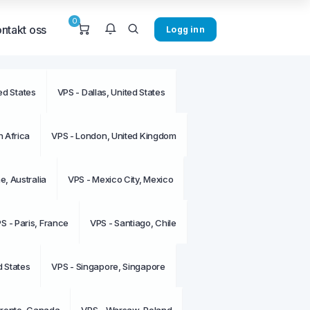
0
ntakt oss
Logg inn
ed States
VPS - Dallas, United States
ingen meldinger nå.
 Africa
VPS - London, United Kingdom
, Australia
VPS - Mexico City, Mexico
S - Paris, France
VPS - Santiago, Chile
d States
VPS - Singapore, Singapore