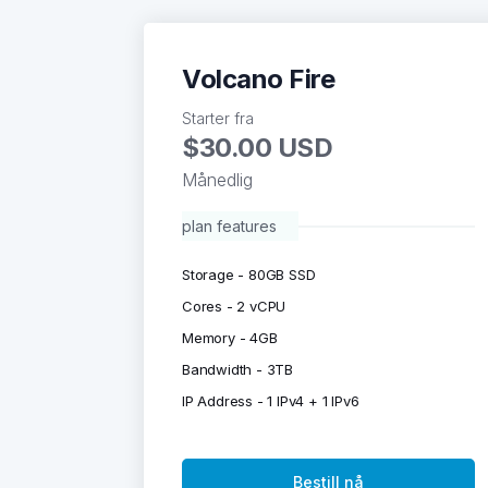
Volcano Fire
Starter fra
$30.00 USD
Månedlig
plan features
Storage - 80GB SSD
Cores - 2 vCPU
Memory - 4GB
Bandwidth - 3TB
IP Address - 1 IPv4 + 1 IPv6
Bestill nå