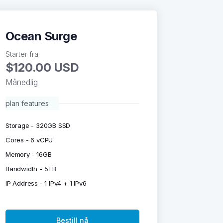
Ocean Surge
Starter fra
$120.00 USD
Månedlig
plan features
Storage - 320GB SSD
Cores - 6 vCPU
Memory - 16GB
Bandwidth - 5TB
IP Address - 1 IPv4 + 1 IPv6
Bestill nå