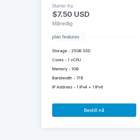
Starter fra
$7.50 USD
Månedlig
plan features
Storage - 25GB SSD
Cores - 1 vCPU
Memory - 1GB
Bandwidth - 1TB
IP Address - 1 IPv4 + 1 IPv6
Bestill nå