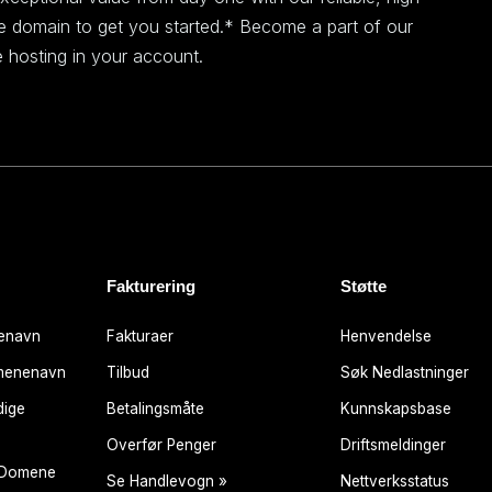
ee domain to get you started.* Become a part of our
 hosting in your account.
Fakturering
Støtte
nenavn
Fakturaer
Henvendelse
omenenavn
Tilbud
Søk Nedlastninger
dige
Betalingsmåte
Kunnskapsbase
Overfør Penger
Driftsmeldinger
t Domene
Se Handlevogn »
Nettverksstatus