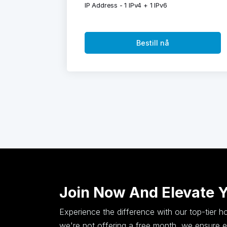
IP Address - 1 IPv4 + 1 IPv6
Bestill nå
Join Now And Elevate 
Experience the difference with our top-tier 
we're not offering a free month, we ensure ex