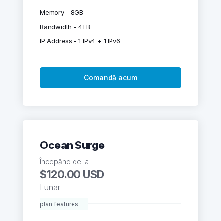
Memory - 8GB
Bandwidth - 4TB
IP Address - 1 IPv4 + 1 IPv6
Comandă acum
Ocean Surge
Începănd de la
$120.00 USD
Lunar
plan features