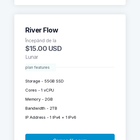
River Flow
Începănd de la
$15.00 USD
Lunar
plan features
Storage - 55GB SSD
Cores - 1 vCPU
Memory - 2GB
Bandwidth - 2TB
IP Address - 1 IPv4 + 1 IPv6