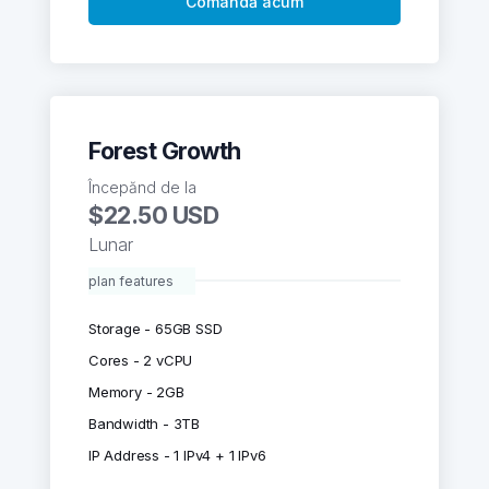
Comandă acum
Forest Growth
Începănd de la
$22.50 USD
Lunar
plan features
Storage - 65GB SSD
Cores - 2 vCPU
Memory - 2GB
Bandwidth - 3TB
IP Address - 1 IPv4 + 1 IPv6