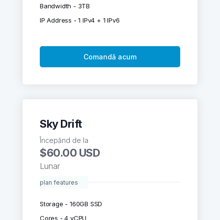
Bandwidth - 3TB
IP Address - 1 IPv4 + 1 IPv6
Comandă acum
Sky Drift
Începănd de la
$60.00 USD
Lunar
plan features
Storage - 160GB SSD
Cores - 4 vCPU