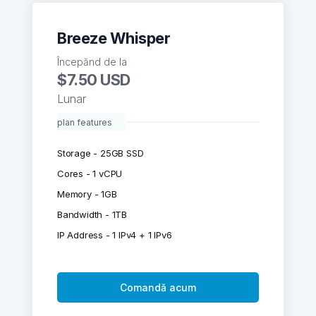
Breeze Whisper
Începănd de la
$7.50 USD
Lunar
plan features
Storage - 25GB SSD
Cores - 1 vCPU
Memory - 1GB
Bandwidth - 1TB
IP Address - 1 IPv4 + 1 IPv6
Comandă acum