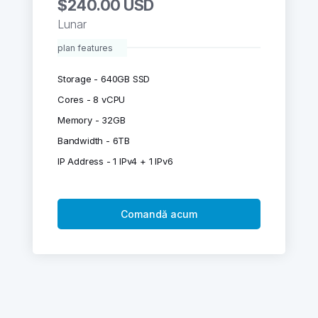
$240.00 USD
Lunar
plan features
Storage - 640GB SSD
Cores - 8 vCPU
Memory - 32GB
Bandwidth - 6TB
IP Address - 1 IPv4 + 1 IPv6
Comandă acum